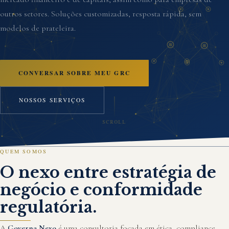
outros setores. Soluções customizadas, resposta rápida, sem
modelos de prateleira.
CONVERSAR SOBRE MEU GRC
NOSSOS SERVIÇOS
SCROLL
QUEM SOMOS
O nexo entre estratégia de
negócio e conformidade
regulatória.
A
Governa Nexo
é uma consultoria focada em ética, compliance,