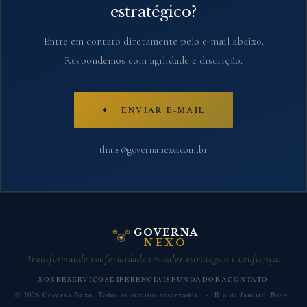
estratégico?
Entre em contato diretamente pelo e-mail abaixo.
Respondemos com agilidade e discrição.
✦ ENVIAR E-MAIL
thais@governanexo.com.br
GOVERNA
NEXO
Transformando conformidade em valor estratégico e confiança.
SOBRE
SERVIÇOS
DIFERENCIAIS
FUNDADORA
CONTATO
©
2026
Governa Nexo. Todos os direitos reservados. · Rio de Janeiro, Brasil