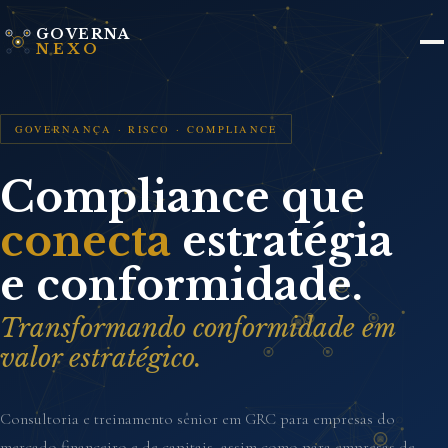
GOVERNA
NEXO
GOVERNANÇA · RISCO · COMPLIANCE
Compliance que
conecta
estratégia
e conformidade.
Transformando conformidade em
valor estratégico.
Consultoria e treinamento sênior em GRC para empresas do
mercado financeiro e de capitais, assim como para empresas de