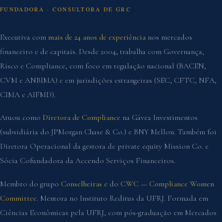
FUNDADORA · CONSULTORA DE GRC
Executiva com
mais de 24 anos de experiência
nos mercados
financeiro e de capitais. Desde 2004, trabalha com Governança,
Risco e Compliance, com foco em regulação nacional (BACEN,
CVM e ANBIMA) e em jurisdições estrangeiras (SEC, CFTC, NFA,
CIMA e AIFMD).
Atuou como
Diretora de Compliance
na Gávea Investimentos
(subsidiária do JPMorgan Chase & Co.) e BNY Mellon. Também foi
Diretora Operacional da gestora de private equity Mission Co. e
Sócia Cofundadora da Accendo Serviços Financeiros.
Membro do grupo
Conselheiras
e do
CWC — Compliance Women
Committee
. Mentora no Instituto Reditus da UFRJ. Formada em
Ciências Econômicas pela UFRJ, com pós-graduação em Mercados